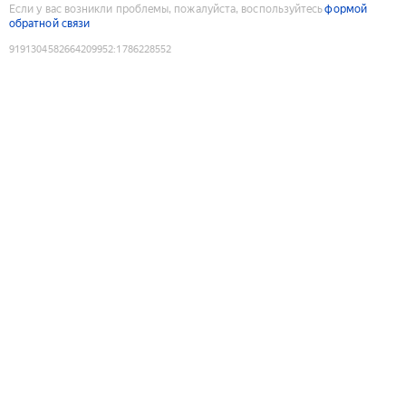
Если у вас возникли проблемы, пожалуйста, воспользуйтесь
формой
обратной связи
9191304582664209952
:
1786228552