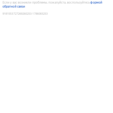
Если у вас возникли проблемы, пожалуйста, воспользуйтесь
формой
обратной связи
9181553727269260253
:
1786083253