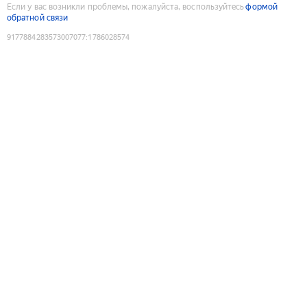
Если у вас возникли проблемы, пожалуйста, воспользуйтесь
формой
обратной связи
9177884283573007077
:
1786028574