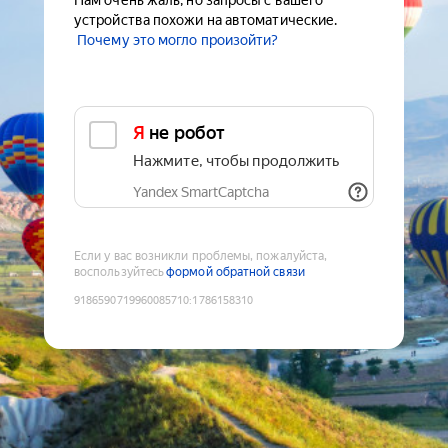
Нам очень жаль, но запросы с вашего
устройства похожи на автоматические.
Почему это могло произойти?
Я не робот
Нажмите, чтобы продолжить
Yandex SmartCaptcha
Если у вас возникли проблемы, пожалуйста,
воспользуйтесь
формой обратной связи
9186590719960085710
:
1786158310