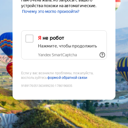
Нам очень жаль, но запросы с вашего
устройства похожи на автоматические.
Почему это могло произойти?
Я не робот
Нажмите, чтобы продолжить
Yandex SmartCaptcha
Если у вас возникли проблемы, пожалуйста,
воспользуйтесь
формой обратной связи
9189176051363499230
:
1786196835