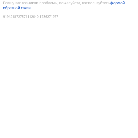
Если у вас возникли проблемы, пожалуйста, воспользуйтесь
формой
обратной связи
9194218727571112640
:
1786271977