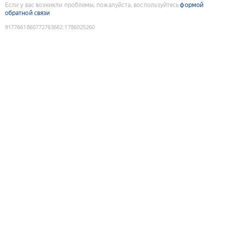
Если у вас возникли проблемы, пожалуйста, воспользуйтесь
формой
обратной связи
9177661860772763662
:
1786025260