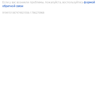
Если у вас возникли проблемы, пожалуйста, воспользуйтесь
формой
обратной связи
9194151067474921556
:
1786270968