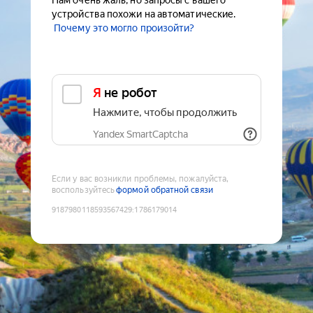
Нам очень жаль, но запросы с вашего
устройства похожи на автоматические.
Почему это могло произойти?
Я не робот
Нажмите, чтобы продолжить
Yandex SmartCaptcha
Если у вас возникли проблемы, пожалуйста,
воспользуйтесь
формой обратной связи
9187980118593567429
:
1786179014