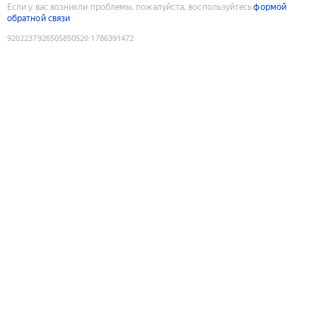
Если у вас возникли проблемы, пожалуйста, воспользуйтесь
формой
обратной связи
9202237926505850520
:
1786391472