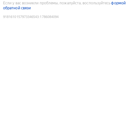
Если у вас возникли проблемы, пожалуйста, воспользуйтесь
формой
обратной связи
9181610157973346543
:
1786084094