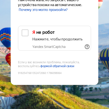
Нам очень жаль, но запросы с вашего
устройства похожи на автоматические.
Почему это могло произойти?
Я не робот
Нажмите, чтобы продолжить
Yandex SmartCaptcha
Если у вас возникли проблемы, пожалуйста,
воспользуйтесь
формой обратной связи
9182547661352472060
:
1786098064