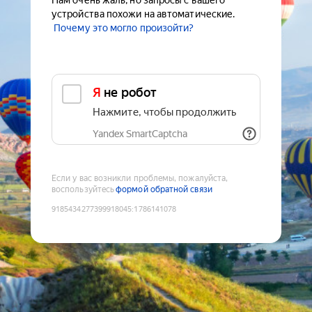
Нам очень жаль, но запросы с вашего
устройства похожи на автоматические.
Почему это могло произойти?
Я не робот
Нажмите, чтобы продолжить
Yandex SmartCaptcha
Если у вас возникли проблемы, пожалуйста,
воспользуйтесь
формой обратной связи
9185434277399918045
:
1786141078