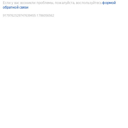
Если у вас возникли проблемы, пожалуйста, воспользуйтесь
формой
обратной связи
9179762529747639455
:
1786056562