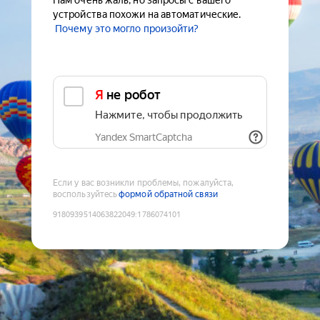
Нам очень жаль, но запросы с вашего
устройства похожи на автоматические.
Почему это могло произойти?
Я не робот
Нажмите, чтобы продолжить
Yandex SmartCaptcha
Если у вас возникли проблемы, пожалуйста,
воспользуйтесь
формой обратной связи
9180939514063822049
:
1786074101