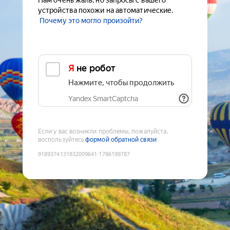
Нам очень жаль, но запросы с вашего
устройства похожи на автоматические.
Почему это могло произойти?
Я не робот
Нажмите, чтобы продолжить
Yandex SmartCaptcha
Если у вас возникли проблемы, пожалуйста,
воспользуйтесь
формой обратной связи
9189374131832009641
:
1786199787