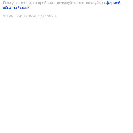
Если у вас возникли проблемы, пожалуйста, воспользуйтесь
формой
обратной связи
9175876534135836645
:
1785998657