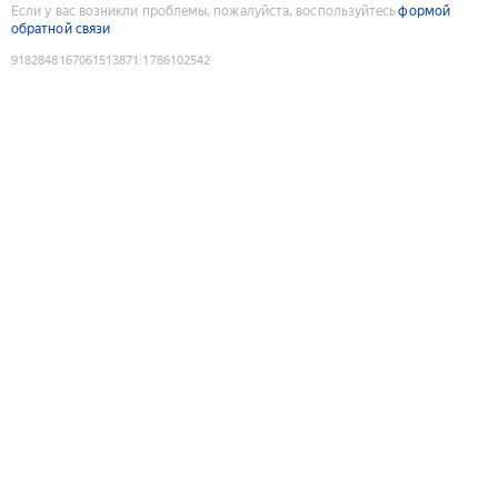
Если у вас возникли проблемы, пожалуйста, воспользуйтесь
формой
обратной связи
9182848167061513871
:
1786102542