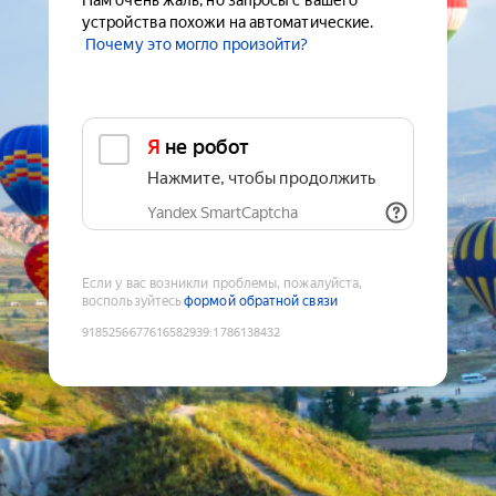
Нам очень жаль, но запросы с вашего
устройства похожи на автоматические.
Почему это могло произойти?
Я не робот
Нажмите, чтобы продолжить
Yandex SmartCaptcha
Если у вас возникли проблемы, пожалуйста,
воспользуйтесь
формой обратной связи
9185256677616582939
:
1786138432