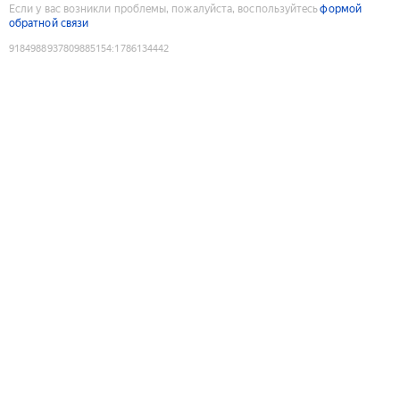
Если у вас возникли проблемы, пожалуйста, воспользуйтесь
формой
обратной связи
9184988937809885154
:
1786134442