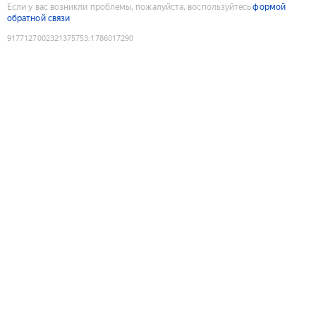
Если у вас возникли проблемы, пожалуйста, воспользуйтесь
формой
обратной связи
9177127002321375753
:
1786017290