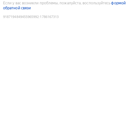
Если у вас возникли проблемы, пожалуйста, воспользуйтесь
формой
обратной связи
9187194849455965992
:
1786167313