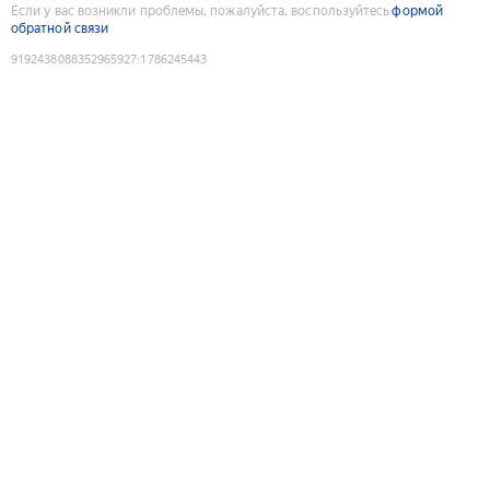
Если у вас возникли проблемы, пожалуйста, воспользуйтесь
формой
обратной связи
9192438088352965927
:
1786245443