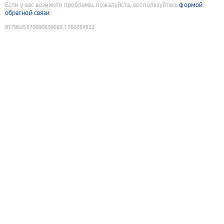
Если у вас возникли проблемы, пожалуйста, воспользуйтесь
формой
обратной связи
9179625570690839098
:
1786054522