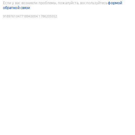
Если у вас возникли проблемы, пожалуйста, воспользуйтесь
формой
обратной связи
9189761047718943004
:
1786205552