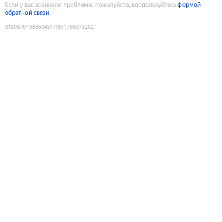
Если у вас возникли проблемы, пожалуйста, воспользуйтесь
формой
обратной связи
9180879198360451790
:
1786073202