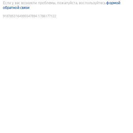
Если у вас возникли проблемы, пожалуйста, воспользуйтесь
формой
обратной связи
9187853164995547894
:
1786177122