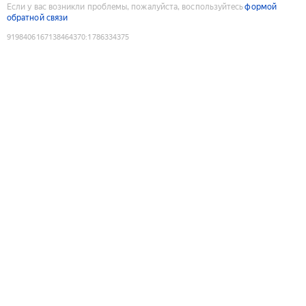
Если у вас возникли проблемы, пожалуйста, воспользуйтесь
формой
обратной связи
9198406167138464370
:
1786334375