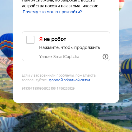
Нам очень жаль, но запросы с вашего
устройства похожи на автоматические.
Почему это могло произойти?
Я не робот
Нажмите, чтобы продолжить
Yandex SmartCaptcha
Если у вас возникли проблемы, пожалуйста,
воспользуйтесь
формой обратной связи
9193671950986928158
:
1786263829