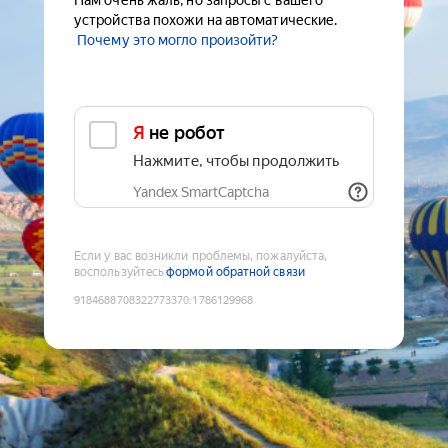
Нам очень жаль, но запросы с вашего
устройства похожи на автоматические.
Почему это могло произойти?
Я не робот
Нажмите, чтобы продолжить
Yandex SmartCaptcha
Если у вас возникли проблемы, пожалуйста,
воспользуйтесь
формой обратной связи
9184688708322773370
:
1786129968