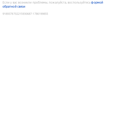
Если у вас возникли проблемы, пожалуйста, воспользуйтесь
формой
обратной связи
9189378702215930687
:
1786199855