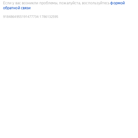
Если у вас возникли проблемы, пожалуйста, воспользуйтесь
формой
обратной связи
9184864955191477734
:
1786132595