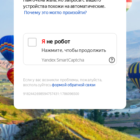
Нам очень жаль, но запросы с вашего
устройства похожи на автоматические.
Почему это могло произойти?
Я не робот
Нажмите, чтобы продолжить
Yandex SmartCaptcha
Если у вас возникли проблемы, пожалуйста,
воспользуйтесь
формой обратной связи
9182442698594757431
:
1786096500