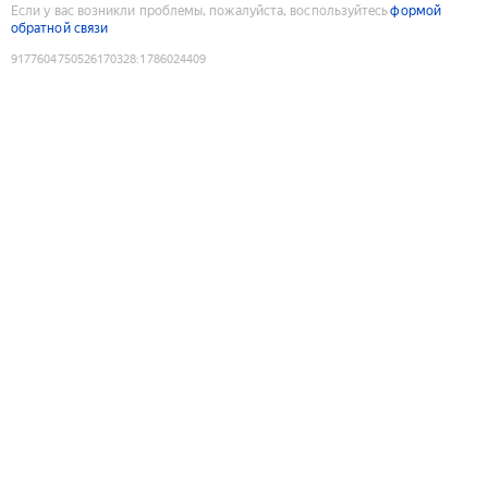
Если у вас возникли проблемы, пожалуйста, воспользуйтесь
формой
обратной связи
9177604750526170328
:
1786024409