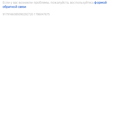
Если у вас возникли проблемы, пожалуйста, воспользуйтесь
формой
обратной связи
9179166085090292720
:
1786047675