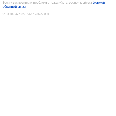
Если у вас возникли проблемы, пожалуйста, воспользуйтесь
формой
обратной связи
9193004947732567761
:
1786253890