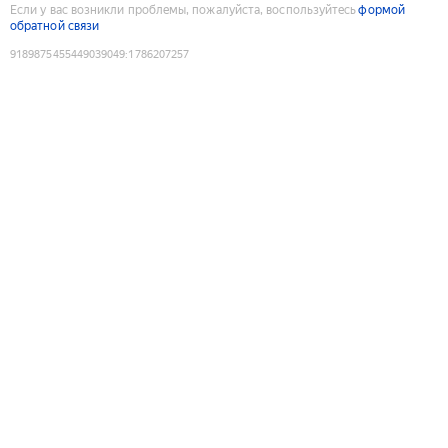
Если у вас возникли проблемы, пожалуйста, воспользуйтесь
формой
обратной связи
9189875455449039049
:
1786207257