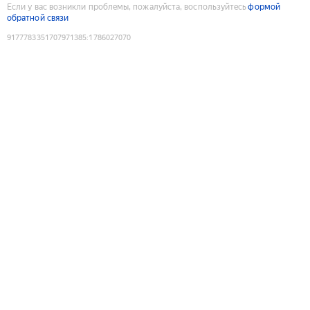
Если у вас возникли проблемы, пожалуйста, воспользуйтесь
формой
обратной связи
9177783351707971385
:
1786027070