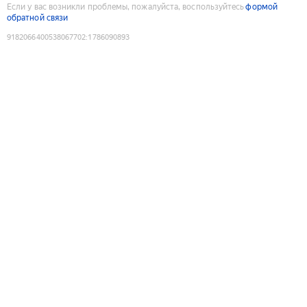
Если у вас возникли проблемы, пожалуйста, воспользуйтесь
формой
обратной связи
9182066400538067702
:
1786090893