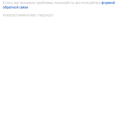
Если у вас возникли проблемы, пожалуйста, воспользуйтесь
формой
обратной связи
9193029214499161495
:
1786254251