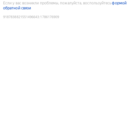
Если у вас возникли проблемы, пожалуйста, воспользуйтесь
формой
обратной связи
9187838821551496643
:
1786176909