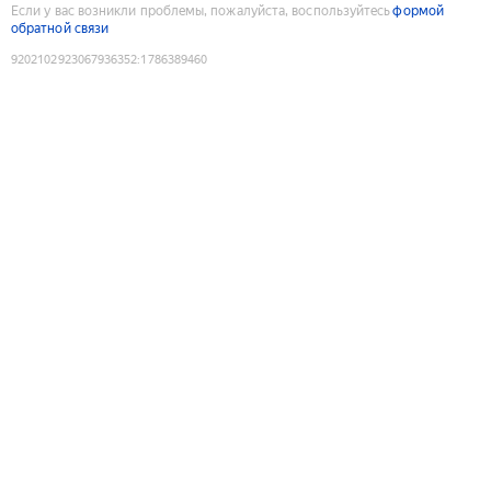
Если у вас возникли проблемы, пожалуйста, воспользуйтесь
формой
обратной связи
9202102923067936352
:
1786389460