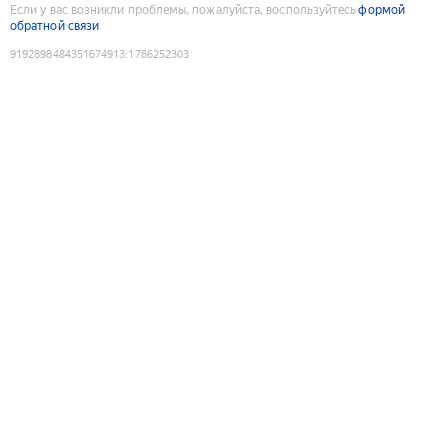
Если у вас возникли проблемы, пожалуйста, воспользуйтесь
формой
обратной связи
9192898484351674913
:
1786252303