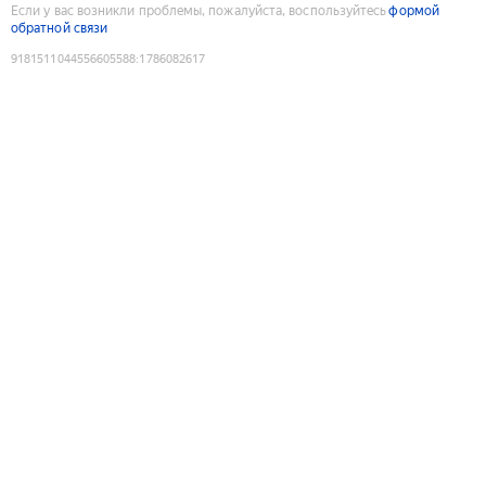
Если у вас возникли проблемы, пожалуйста, воспользуйтесь
формой
обратной связи
9181511044556605588
:
1786082617