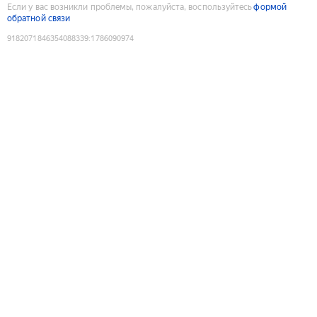
Если у вас возникли проблемы, пожалуйста, воспользуйтесь
формой
обратной связи
9182071846354088339
:
1786090974