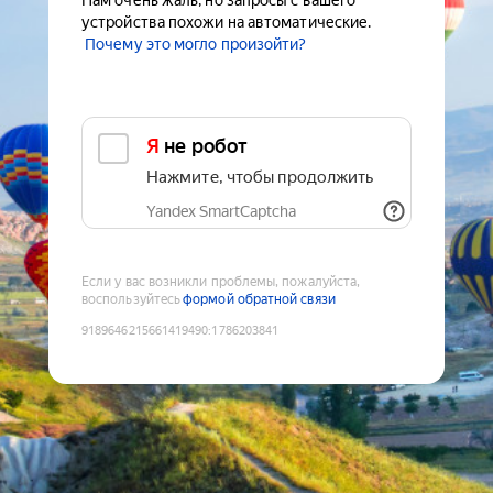
Нам очень жаль, но запросы с вашего
устройства похожи на автоматические.
Почему это могло произойти?
Я не робот
Нажмите, чтобы продолжить
Yandex SmartCaptcha
Если у вас возникли проблемы, пожалуйста,
воспользуйтесь
формой обратной связи
9189646215661419490
:
1786203841