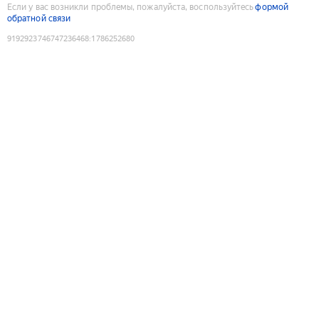
Если у вас возникли проблемы, пожалуйста, воспользуйтесь
формой
обратной связи
9192923746747236468
:
1786252680