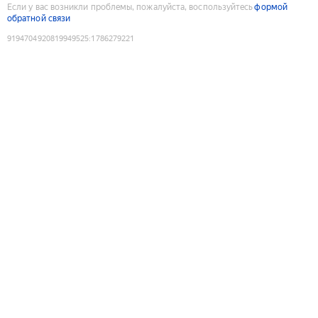
Если у вас возникли проблемы, пожалуйста, воспользуйтесь
формой
обратной связи
9194704920819949525
:
1786279221