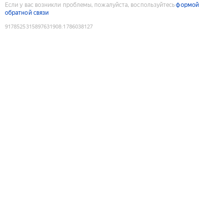
Если у вас возникли проблемы, пожалуйста, воспользуйтесь
формой
обратной связи
9178525315897631908
:
1786038127