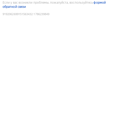
Если у вас возникли проблемы, пожалуйста, воспользуйтесь
формой
обратной связи
9192062699151563432
:
1786239849